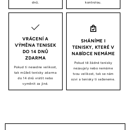
dnů.
kontrolou.
VRÁCENÍ A
SHÁNÍME I
VÝMĚNA TENISEK
TENISKY, KTERÉ V
DO 14 DNŮ
NABÍDCE NEMÁME
ZDARMA
Pokud tě žádné tenisky
Pokud ti nesedne velikost,
nezaujaly nebo nemáme
tak můžeš tenisky zdarma
tvou velikost, tak se nám
do 14 dnů vrátit nebo
ozvi a tenisky ti seženeme.
vyměnit za jiné.