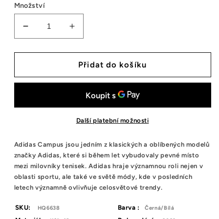
Množství
Snížit
Zvýšit
množství
množství
tenisek
tenisek
Adidas
Adidas
Přidat do košíku
Campus
Campus
00s
00s
Black
Black
White
White
Gum
Gum
Další platební možnosti
(Kids)
(Kids)
Adidas Campus jsou jedním z klasických a oblíbených modelů
značky Adidas, které si během let vybudovaly pevné místo
mezi milovníky tenisek. Adidas hraje významnou roli nejen v
oblasti sportu, ale také ve světě módy, kde v posledních
letech významně ovlivňuje celosvětové trendy.
SKU:
Barva :
HQ6638
Černá/Bílá