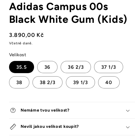
Adidas Campus 00s
okně
Black White Gum (Kids)
Běžná
3.890,00 Kč
cena
Včetně daně.
Velikost
35.5
36
36 2/3
37 1/3
38
38 2/3
39 1/3
40
Nemáme tvou velikost?
Nevíš jakou velikost koupit?