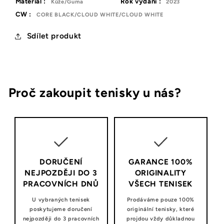
Materiál :
Rok vydání :
Kůže/Guma
2023
CW :
CORE BLACK/CLOUD WHITE/CLOUD WHITE
Sdílet produkt
Proč zakoupit tenisky u nás?
DORUČENÍ
GARANCE 100%
NEJPOZDĚJI DO 3
ORIGINALITY
PRACOVNÍCH DNŮ
VŠECH TENISEK
U vybraných tenisek
Prodáváme pouze 100%
poskytujeme doručení
originální tenisky, které
nejpozději do 3 pracovních
projdou vždy důkladnou