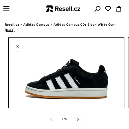
Přejít k
Košík
obsahu
Resell.cz
>
Adidas Campus
>
Adidas Campus 00s Black White Gum
(Kids)
Přejít na
informace
o
produktu
Otevřít
multimédia
1
z
1
/
5
v
modálním