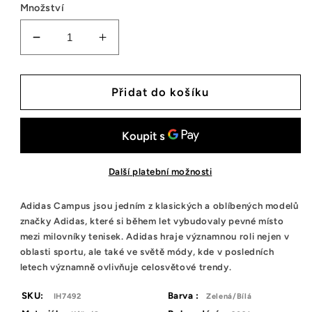
Množství
Snížit
Zvýšit
množství
množství
tenisek
tenisek
Adidas
Adidas
Přidat do košíku
Campus
Campus
00s
00s
Dark
Dark
Green
Green
White
White
Další platební možnosti
(Kids)
(Kids)
Adidas Campus jsou jedním z klasických a oblíbených modelů
značky Adidas, které si během let vybudovaly pevné místo
mezi milovníky tenisek. Adidas hraje významnou roli nejen v
oblasti sportu, ale také ve světě módy, kde v posledních
letech významně ovlivňuje celosvětové trendy.
SKU:
Barva :
IH7492
Zelená/Bílá