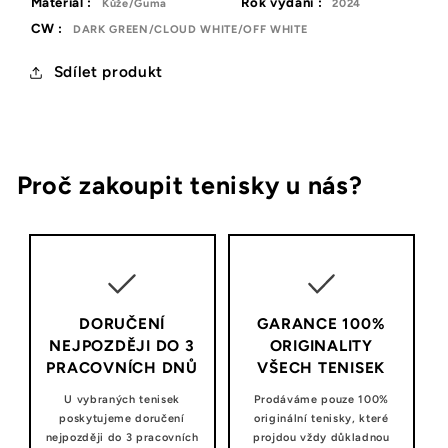
Materiál :
Rok vydání :
Kůže/Guma
2024
CW :
DARK GREEN/CLOUD WHITE/OFF WHITE
Sdílet produkt
Proč zakoupit tenisky u nás?
DORUČENÍ
GARANCE 100%
NEJPOZDĚJI DO 3
ORIGINALITY
PRACOVNÍCH DNŮ
VŠECH TENISEK
U vybraných tenisek
Prodáváme pouze 100%
poskytujeme doručení
originální tenisky, které
nejpozději do 3 pracovních
projdou vždy důkladnou