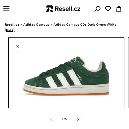
Přejít k
Košík
obsahu
Resell.cz
>
Adidas Campus
>
Adidas Campus 00s Dark Green White
(Kids)
Přejít na
informace
o
produktu
Otevřít
multimédia
1
z
1
/
5
v
modálním