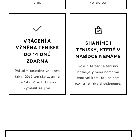
dnů.
kontrolou.
VRÁCENÍ A
SHÁNÍME I
VÝMĚNA TENISEK
TENISKY, KTERÉ V
DO 14 DNŮ
NABÍDCE NEMÁME
ZDARMA
Pokud tě žádné tenisky
Pokud ti nesedne velikost,
nezaujaly nebo nemáme
tak můžeš tenisky zdarma
tvou velikost, tak se nám
do 14 dnů vrátit nebo
ozvi a tenisky ti seženeme.
vyměnit za jiné.