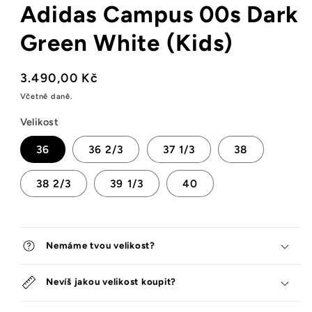
Adidas Campus 00s Dark
okně
Green White (Kids)
Běžná
3.490,00 Kč
cena
Včetně daně.
Velikost
36
36 2/3
37 1/3
38
38 2/3
39 1/3
40
Nemáme tvou velikost?
Nevíš jakou velikost koupit?