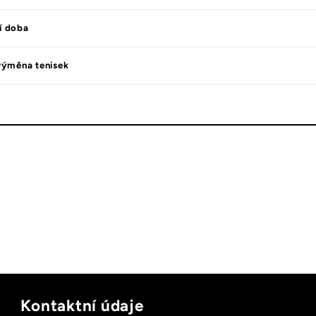
í doba
výměna tenisek
Kontaktní údaje