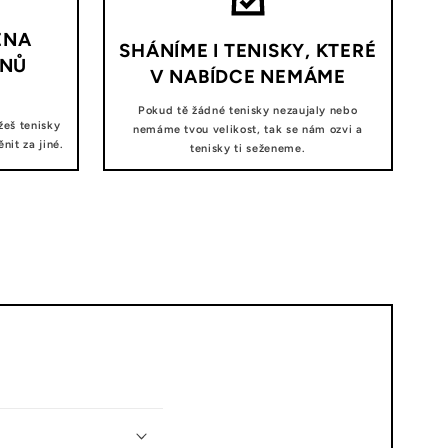
ĚNA
SHÁNÍME I TENISKY, KTERÉ
DNŮ
V NABÍDCE NEMÁME
Pokud tě žádné tenisky nezaujaly nebo
žeš tenisky
nemáme tvou velikost, tak se nám ozvi a
it za jiné.
tenisky ti seženeme.