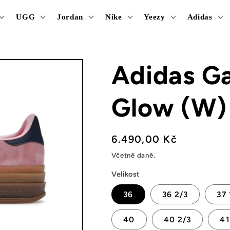
UGG
Jordan
Nike
Yeezy
Adidas
Adidas Ga
Glow (W)
Běžná
6.490,00 Kč
cena
Včetně daně.
Velikost
36
36 2/3
37 
40
40 2/3
41