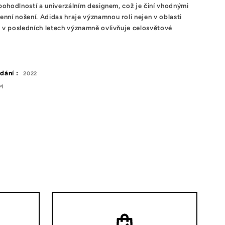
 pohodlností a univerzálním designem, což je činí vhodnými
nní nošení. Adidas hraje významnou roli nejen v oblasti
e v posledních letech významně ovlivňuje celosvětové
dání :
2022
M