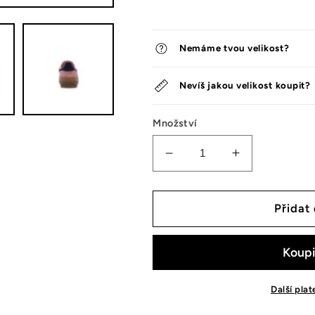
Nemáme tvou velikost?
Nevíš jakou velikost koupit?
Množství
Snížit
Zvýšit
množství
množství
tenisek
tenisek
Adidas
Adidas
Přidat
Gazelle
Gazelle
Bold
Bold
Pink
Pink
Glow
Glow
(W)
(W)
Další pla