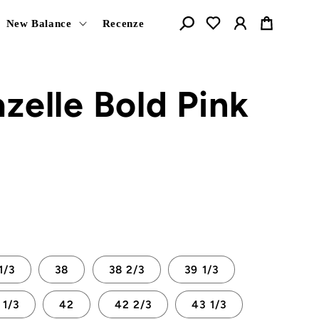
Košík
New Balance
Recenze
zelle Bold Pink
1/3
38
38 2/3
39 1/3
 1/3
42
42 2/3
43 1/3