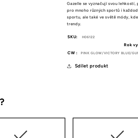
Gazelle se vyznačují svou lehkostí,
pro mnoho různých sportů i každode
sportu, ale také ve světě módy, kd
trendy.
SKU:
H06122
Rok vy
CW :
PINK GLOW/VICTORY BLUE/GU
Sdílet produkt
s?