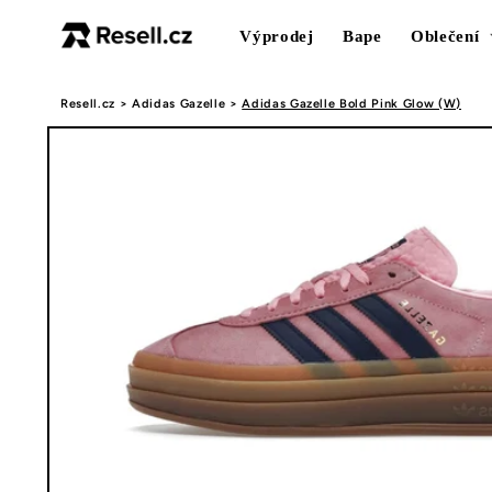
Přejít k
obsahu
Výprodej
Bape
Oblečení
Resell.cz
>
Adidas Gazelle
>
Adidas Gazelle Bold Pink Glow (W)
Přejít na
informace
o
produktu