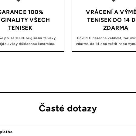
GARANCE 100%
VRÁCENÍ A VÝM
IGINALITY VŠECH
TENISEK DO 14 
TENISEK
ZDARMA
e pouze 100% originální tenisky,
Pokud ti nesedne velikost, tak mů
ojdou vždy důkladnou kontrolou.
zdarma do 14 dnů vrátit nebo vyměn
Časté dotazy
platba