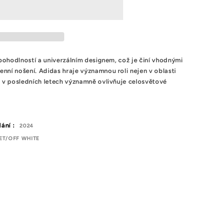
 pohodlností a univerzálním designem, což je činí vhodnými
nní nošení. Adidas hraje významnou roli nejen v oblasti
e v posledních letech významně ovlivňuje celosvětové
ání :
2024
T/OFF WHITE