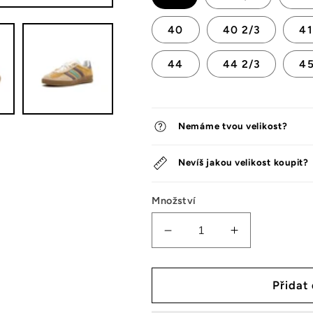
40
40 2/3
41
44
44 2/3
45
Nemáme tvou velikost?
Nevíš jakou velikost koupit?
Množství
Snížit
Zvýšit
množství
množství
tenisek
tenisek
Adidas
Adidas
Přidat
Gazelle
Gazelle