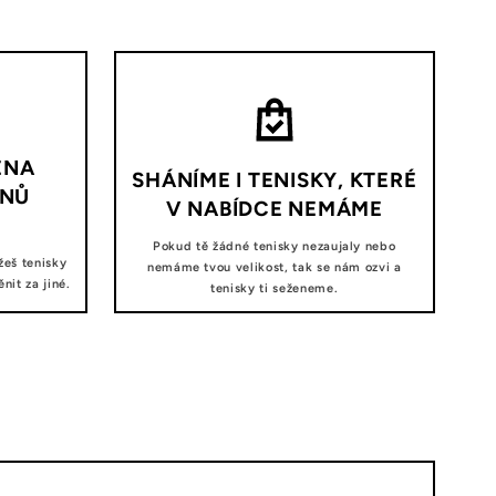
ĚNA
SHÁNÍME I TENISKY, KTERÉ
DNŮ
V NABÍDCE NEMÁME
Pokud tě žádné tenisky nezaujaly nebo
žeš tenisky
nemáme tvou velikost, tak se nám ozvi a
it za jiné.
tenisky ti seženeme.