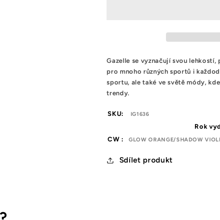
Indoor
Indoor
Glow
Glow
Orange
Orange
Shadow
Shadow
Violet
Violet
Gazelle se vyznačují svou lehkostí,
pro mnoho různých sportů i každode
sportu, ale také ve světě módy, kd
trendy.
SKU:
IG1636
Rok vyd
CW :
GLOW ORANGE/SHADOW VIOLE
Sdílet produkt
s?