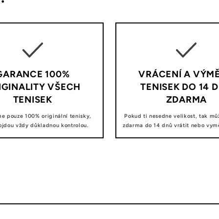
GARANCE 100%
VRÁCENÍ A VÝM
IGINALITY VŠECH
TENISEK DO 14 
TENISEK
ZDARMA
e pouze 100% originální tenisky,
Pokud ti nesedne velikost, tak mů
ojdou vždy důkladnou kontrolou.
zdarma do 14 dnů vrátit nebo vyměn