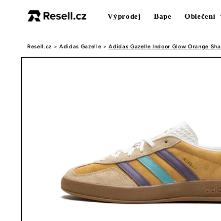
Přejít k
obsahu
Výprodej
Bape
Oblečení
Resell.cz
>
Adidas Gazelle
>
Adidas Gazelle Indoor Glow Orange Sha
Přejít na
informace
o
produktu