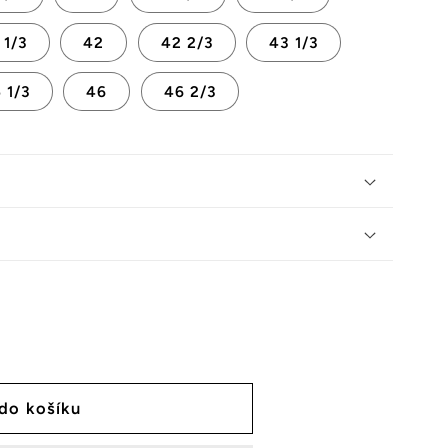
 1/3
42
42 2/3
43 1/3
 1/3
46
46 2/3
 do košíku