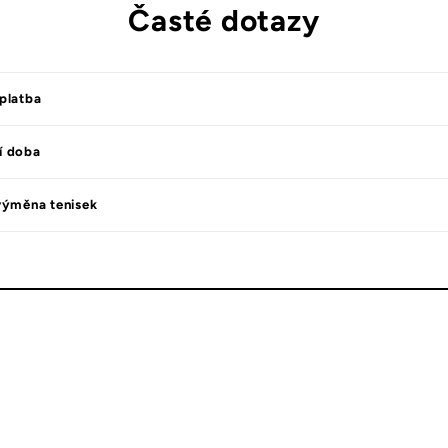
Časté dotazy
platba
í doba
výměna tenisek