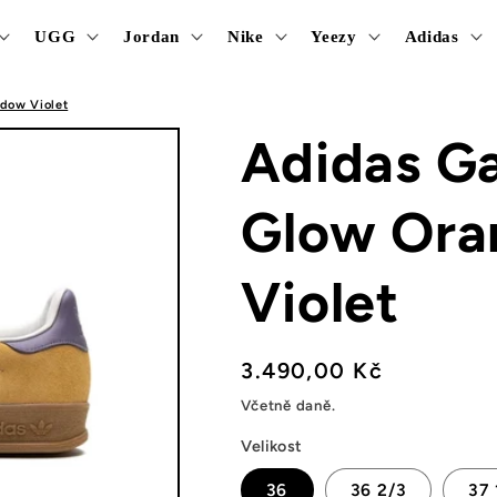
UGG
Jordan
Nike
Yeezy
Adidas
dow Violet
Adidas Ga
Glow Ora
Violet
Běžná
3.490,00 Kč
cena
Včetně daně.
Velikost
36
36 2/3
37 