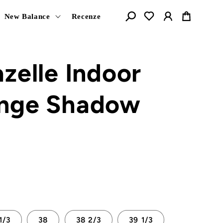
Košík
New Balance
Recenze
zelle Indoor
nge Shadow
1/3
38
38 2/3
39 1/3