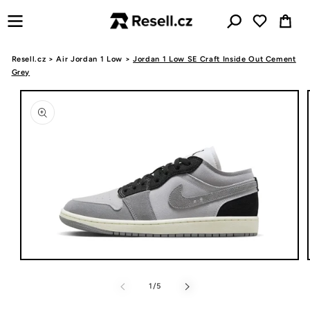
Přejít k
Košík
obsahu
Resell.cz
>
Air Jordan 1 Low
>
Jordan 1 Low SE Craft Inside Out Cement
Grey
Přejít na
informace
o
produktu
Otevřít
multimédia
1
z
1
/
5
v
modálním