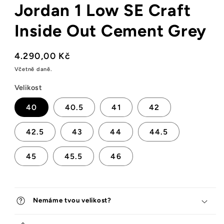
Jordan 1 Low SE Craft
okně
Inside Out Cement Grey
Běžná
4.290,00 Kč
cena
Včetně daně.
Velikost
40
40.5
41
42
42.5
43
44
44.5
45
45.5
46
Nemáme tvou velikost?