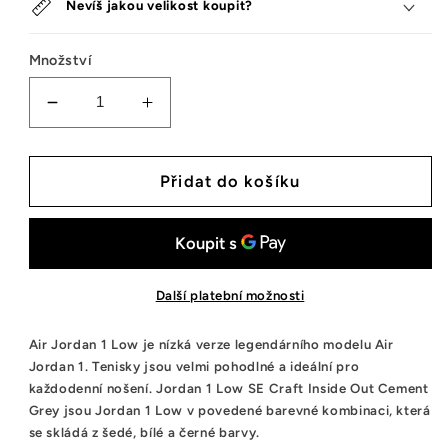
Nevíš jakou velikost koupit?
Množství
Snížit
Zvýšit
množství
množství
tenisek
tenisek
Jordan
Jordan
Přidat do košíku
1
1
Low
Low
SE
SE
Craft
Craft
Inside
Inside
Další platební možnosti
Out
Out
Cement
Cement
Air Jordan 1 Low je nízká verze legendárního modelu Air
Grey
Grey
Jordan 1. Tenisky jsou velmi pohodlné a ideální pro
každodenní nošení. Jordan 1 Low SE Craft Inside Out Cement
Grey jsou Jordan 1 Low v povedené barevné kombinaci, která
se skládá z šedé, bílé a černé barvy.