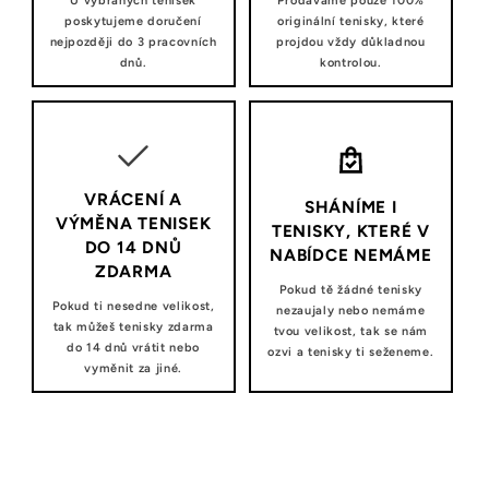
U vybraných tenisek
Prodáváme pouze 100%
poskytujeme doručení
originální tenisky, které
nejpozději do 3 pracovních
projdou vždy důkladnou
dnů.
kontrolou.
VRÁCENÍ A
SHÁNÍME I
VÝMĚNA TENISEK
TENISKY, KTERÉ V
DO 14 DNŮ
NABÍDCE NEMÁME
ZDARMA
Pokud tě žádné tenisky
Pokud ti nesedne velikost,
nezaujaly nebo nemáme
tak můžeš tenisky zdarma
tvou velikost, tak se nám
do 14 dnů vrátit nebo
ozvi a tenisky ti seženeme.
vyměnit za jiné.