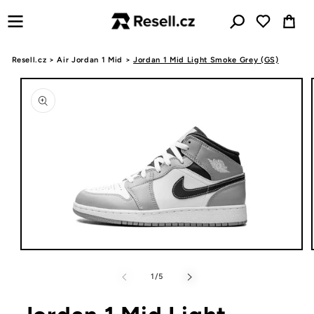
Přejít k
Košík
obsahu
Resell.cz
>
Air Jordan 1 Mid
>
Jordan 1 Mid Light Smoke Grey (GS)
Přejít na
informace
o
produktu
Otevřít
multimédia
1
z
1
/
5
v
modálním
okně