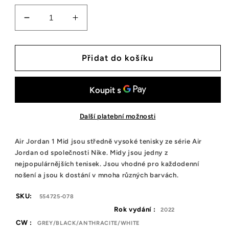
Snížit
Zvýšit
množství
množství
tenisek
tenisek
Jordan
Jordan
Přidat do košíku
1
1
Mid
Mid
Light
Light
Smoke
Smoke
Grey
Grey
Další platební možnosti
(GS)
(GS)
Air Jordan 1 Mid jsou středně vysoké tenisky ze série Air
Jordan od společnosti Nike. Midy jsou jedny z
nejpopulárnějších tenisek. Jsou vhodné pro každodenní
nošení a jsou k dostání v mnoha různých barvách.
SKU:
554725-078
Rok vydání :
2022
CW :
GREY/BLACK/ANTHRACITE/WHITE