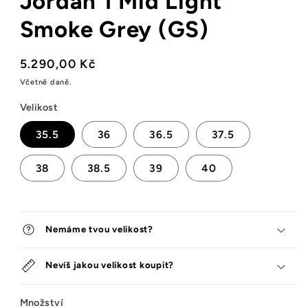
Jordan 1 Mid Light
Smoke Grey (GS)
Běžná
5.290,00 Kč
cena
Včetně daně.
Velikost
35.5
36
36.5
37.5
38
38.5
39
40
Nemáme tvou velikost?
Nevíš jakou velikost koupit?
Množství