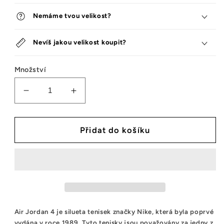
Nemáme tvou velikost?
Nevíš jakou velikost koupit?
Množství
Snížit
Zvýšit
množství
množství
tenisek
tenisek
Jordan
Jordan
Přidat do košíku
4
4
Retro
Retro
Red
Red
Cement
Cement
Air Jordan 4 je silueta tenisek značky Nike, která byla poprvé
vydána v roce 1989. Tyto tenisky jsou považovány za jedny z