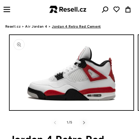
Přejít k
Košík
obsahu
Resell.cz
>
Air Jordan 4
>
Jordan 4 Retro Red Cement
Přejít na
informace
o
produktu
Otevřít
multimédia
1
z
1
/
5
v
modálním
okně