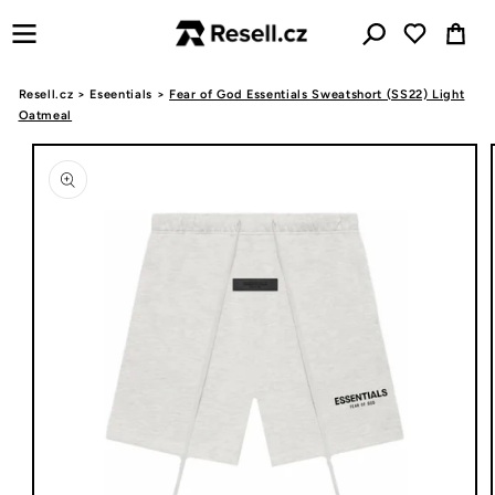
Přejít k
Košík
obsahu
Resell.cz
>
Eseentials
>
Fear of God Essentials Sweatshort (SS22) Light
Oatmeal
Přejít na
informace
o
produktu