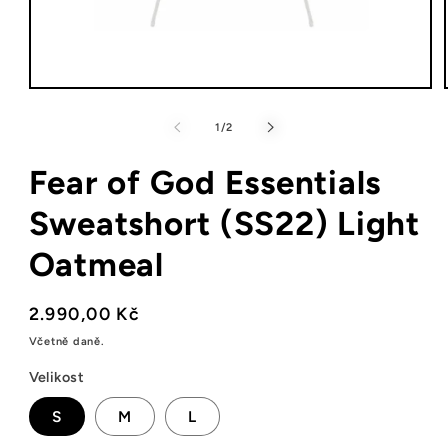
Otevřít
multimédia
1
z
1
/
2
v
modálním
Fear of God Essentials
okně
Sweatshort (SS22) Light
Oatmeal
Běžná
2.990,00 Kč
cena
Včetně daně.
Velikost
S
M
L