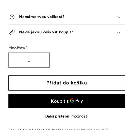
Nemáme tvou velikost?
Nevíš jakou velikost koupit?
Množství
Snížit
Zvýšit
množství
množství
tenisek
tenisek
Fear
Fear
Přidat do košíku
of
of
God
God
Essentials
Essentials
Sweatshort
Sweatshort
(SS22)
(SS22)
Další platební možnosti
Light
Light
Oatmeal
Oatmeal