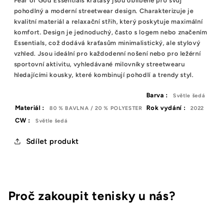
Fear of God Essentials kraťasy jsou oblíbené pro svůj
pohodlný a moderní streetwear design. Charakterizuje je
kvalitní materiál a relaxační střih, který poskytuje maximální
komfort. Design je jednoduchý, často s logem nebo značením
Essentials, což dodává kraťasům minimalistický, ale stylový
vzhled. Jsou ideální pro každodenní nošení nebo pro ležérní
sportovní aktivitu, vyhledávané milovníky streetwearu
hledajícími kousky, které kombinují pohodlí a trendy styl.
Barva :
Světle šedá
Materiál :
Rok vydání :
80 % BAVLNA / 20 % POLYESTER
2022
CW :
Světle šedá
Sdílet produkt
Proč zakoupit tenisky u nás?