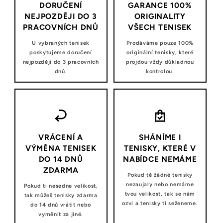
DORUČENÍ
GARANCE 100%
NEJPOZDĚJI DO 3
ORIGINALITY
PRACOVNÍCH DNŮ
VŠECH TENISEK
U vybraných tenisek
Prodáváme pouze 100%
poskytujeme doručení
originální tenisky, které
nejpozději do 3 pracovních
projdou vždy důkladnou
dnů.
kontrolou.
VRÁCENÍ A
SHÁNÍME I
VÝMĚNA TENISEK
TENISKY, KTERÉ V
DO 14 DNŮ
NABÍDCE NEMÁME
ZDARMA
Pokud tě žádné tenisky
nezaujaly nebo nemáme
Pokud ti nesedne velikost,
tvou velikost, tak se nám
tak můžeš tenisky zdarma
ozvi a tenisky ti seženeme.
do 14 dnů vrátit nebo
vyměnit za jiné.