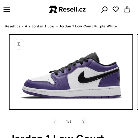
Přejít k
Košík
obsahu
Resell.cz
>
Air Jordan 1 Low
>
Jordan 1 Low Court Purple White
Přejít na
informace
o
produktu
Otevřít
multimédia
1
z
1
/
3
v
modálním
okně