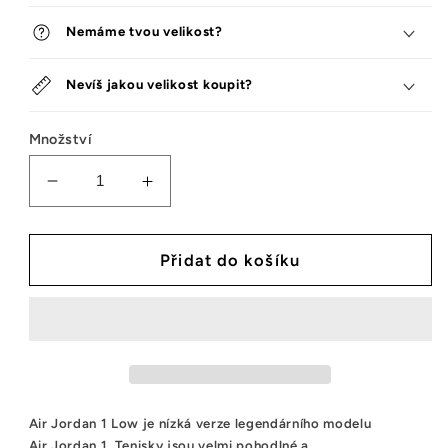
Nemáme tvou velikost?
Nevíš jakou velikost koupit?
Množství
Snížit
Zvýšit
množství
množství
tenisek
tenisek
Jordan
Jordan
Přidat do košíku
1
1
Low
Low
Court
Court
Purple
Purple
White
White
Air
Jordan
1
Low
je
n
í
z
k
á
ver
ze
legendárního
modelu
Air
Jordan
1
.
Tenisky jsou
velmi pohodlné a