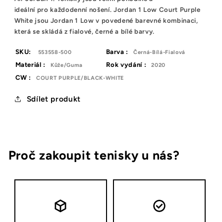
ide
á
ln
í
pro
každodenní nošení
. Jordan 1 Low Court Purple
White jsou Jordan 1 Low v povedené barevné kombinaci,
která se skládá z fialové, černé a bílé barvy.
SKU:
Barva :
553558-500
Černá-Bílá-Fialová
Materiál :
Rok vydání :
Kůže/Guma
2020
CW :
COURT PURPLE/BLACK-WHITE
Sdílet produkt
Proč zakoupit tenisky u nás?