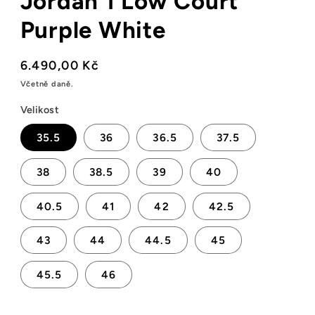
Jordan 1 Low Court
Purple White
Běžná
6.490,00 Kč
cena
Včetně daně.
Velikost
35.5
36
36.5
37.5
38
38.5
39
40
40.5
41
42
42.5
43
44
44.5
45
45.5
46