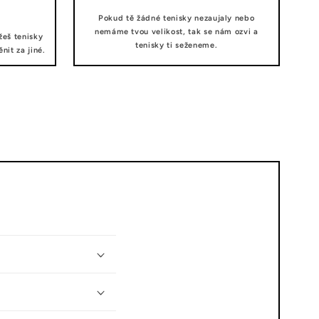
Pokud tě žádné tenisky nezaujaly nebo
nemáme tvou velikost, tak se nám ozvi a
žeš tenisky
tenisky ti seženeme.
it za jiné.