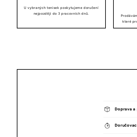
U vybraných tenisek poskytujeme doručení
nejpozději do 3 pracovních dnů.
Prodávám
které pr
Doprava a 
Doručovac