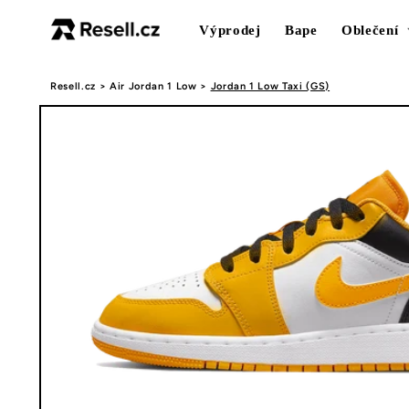
Přejít k
obsahu
Výprodej
Bape
Oblečení
Resell.cz
>
Air Jordan 1 Low
>
Jordan 1 Low Taxi (GS)
Přejít na
informace
o
produktu