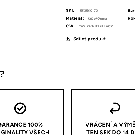
SKU:
Bar
553560-701
Materiál :
Rok
Kůže/Guma
CW :
TAXI/WHITE/BLACK
Sdílet produkt
s?
GARANCE 100%
VRÁCENÍ A VÝM
IGINALITY VŠECH
TENISEK DO 14 