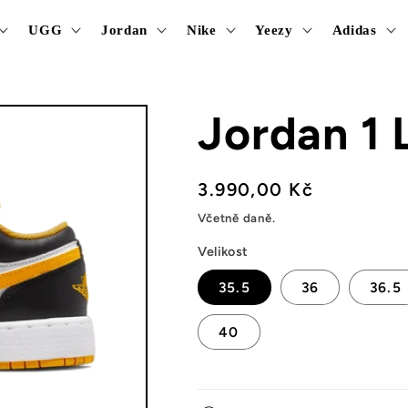
UGG
Jordan
Nike
Yeezy
Adidas
Jordan 1 
Běžná
3.990,00 Kč
cena
Včetně daně.
Velikost
35.5
36
36.5
40