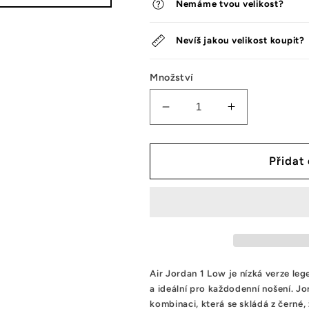
Nemáme tvou velikost?
Nevíš jakou velikost koupit?
Množství
Snížit
Zvýšit
množství
množství
tenisek
tenisek
Jordan
Jordan
Přidat
1
1
Low
Low
Taxi
Taxi
(GS)
(GS)
Air
Jordan
1
Low
je
n
í
z
k
á
ver
ze
leg
a ide
á
ln
í
pro
každodenní nošení
. J
kombinaci, která se skládá z černé, 