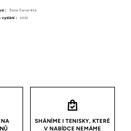
va :
Žlutá-Černá-Bílá
 vydání :
2022
ĚNA
SHÁNÍME I TENISKY, KTERÉ
DNŮ
V NABÍDCE NEMÁME