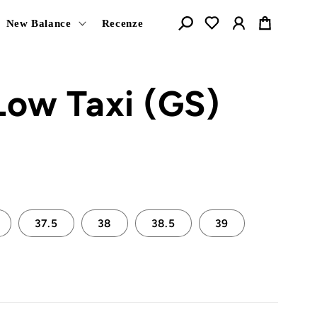
Košík
New Balance
Recenze
Low Taxi (GS)
37.5
38
38.5
39