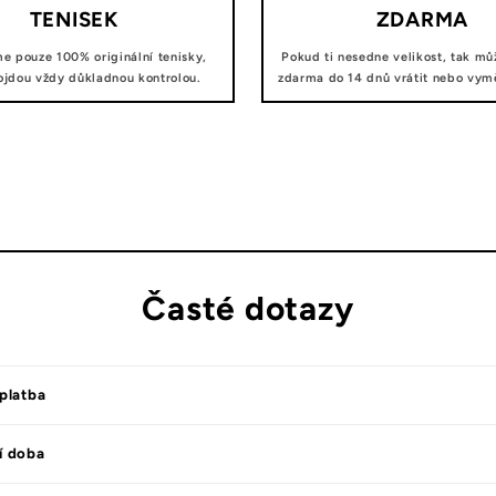
TENISEK
ZDARMA
e pouze 100% originální tenisky,
Pokud ti nesedne velikost, tak mů
ojdou vždy důkladnou kontrolou.
zdarma do 14 dnů vrátit nebo vyměn
Časté dotazy
platba
í doba