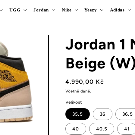
UGG
Jordan
Nike
Yeezy
Adidas
Jordan 1 
Beige (W
Běžná
4.990,00 Kč
cena
Včetně daně.
Velikost
35.5
36
36.5
40
40.5
41