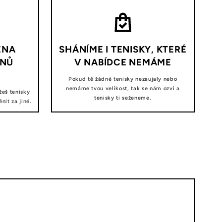
ĚNA
SHÁNÍME I TENISKY, KTERÉ
DNŮ
V NABÍDCE NEMÁME
Pokud tě žádné tenisky nezaujaly nebo
nemáme tvou velikost, tak se nám ozvi a
žeš tenisky
tenisky ti seženeme.
it za jiné.