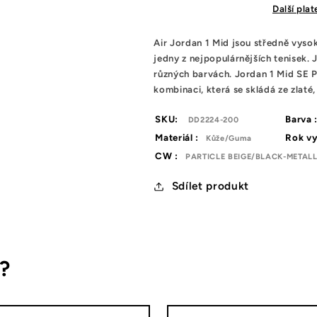
Beige
Beige
Další pla
(W)
(W)
Air Jordan 1 Mid jsou středně vysok
jedny z nejpopulárnějších tenisek.
různých barvách. Jordan 1 Mid SE 
kombinaci, která se skládá ze zlaté, 
SKU:
Barva 
DD2224-200
Materiál :
Rok vy
Kůže/Guma
CW :
PARTICLE BEIGE/BLACK-METAL
Sdílet produkt
s?