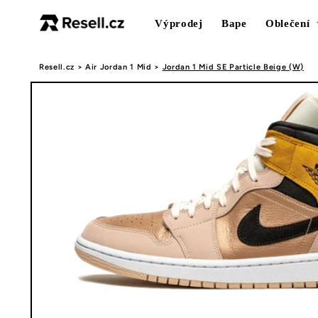
Přejít k
obsahu
Výprodej
Bape
Oblečení
Resell.cz
>
Air Jordan 1 Mid
>
Jordan 1 Mid SE Particle Beige (W)
Přejít na
informace
o
produktu