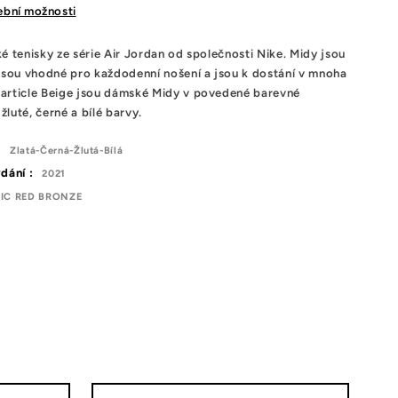
tební možnosti
é tenisky ze série Air Jordan od společnosti Nike. Midy jsou
 Jsou vhodné pro každodenní nošení a jsou k dostání v mnoha
Particle Beige jsou dámské Midy v povedené barevné
žluté, černé a bílé barvy.
:
Zlatá-Černá-Žlutá-Bílá
dání :
2021
LIC RED BRONZE