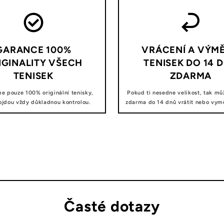
GARANCE 100%
VRÁCENÍ A VÝM
IGINALITY VŠECH
TENISEK DO 14 
TENISEK
ZDARMA
e pouze 100% originální tenisky,
Pokud ti nesedne velikost, tak mů
ojdou vždy důkladnou kontrolou.
zdarma do 14 dnů vrátit nebo vyměn
Časté dotazy