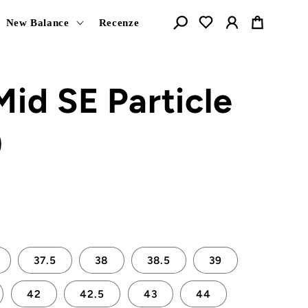
Košík
New Balance
Recenze
Mid SE Particle
)
37.5
38
38.5
39
42
42.5
43
44