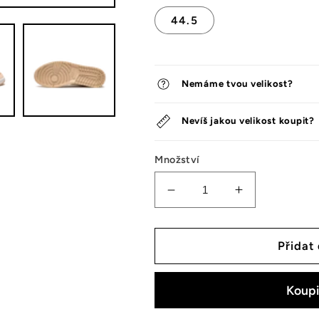
44.5
Nemáme tvou velikost?
Nevíš jakou velikost koupit?
Množství
Snížit
Zvýšit
množství
množství
tenisek
tenisek
Jordan
Jordan
Přidat
1
1
Mid
Mid
SE
SE
Particle
Particle