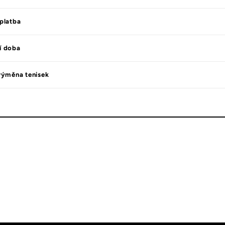
platba
í doba
výměna tenisek