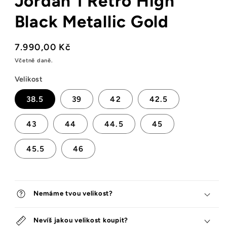
Jordan 1 Retro High
Black Metallic Gold
Běžná
7.990,00 Kč
cena
Včetně daně.
Velikost
38.5
39
42
42.5
43
44
44.5
45
45.5
46
Nemáme tvou velikost?
Nevíš jakou velikost koupit?