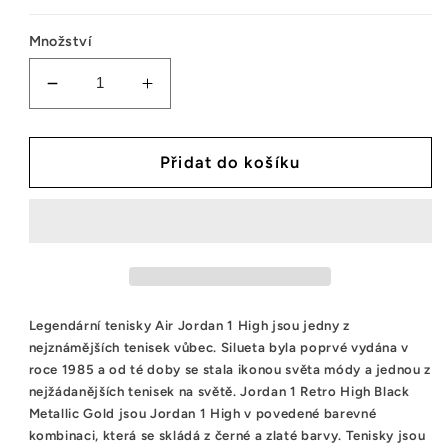
Množství
Snížit
Zvýšit
množství
množství
tenisek
tenisek
Jordan
Jordan
Přidat do košíku
1
1
Retro
Retro
High
High
Black
Black
Metallic
Metallic
Gold
Gold
Legendární tenisky Air Jordan 1 High jsou jedny z
nejznámějších tenisek vůbec. Silueta byla poprvé vydána v
roce 1985 a od té doby se stala ikonou světa módy a jednou z
nejžádanějších tenisek na světě. Jordan 1 Retro High Black
Metallic Gold jsou Jordan 1 High v povedené barevné
kombinaci, která se skládá z černé a zlaté barvy. Tenisky jsou