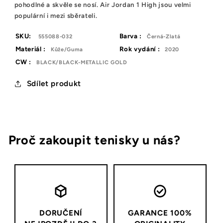
pohodlné a skvěle se nosí. Air Jordan 1 High jsou velmi
populární i mezi sběrateli.
SKU:
Barva :
555088-032
Černá-Zlatá
Materiál :
Rok vydání :
Kůže/Guma
2020
CW :
BLACK/BLACK-METALLIC GOLD
Sdílet produkt
Proč zakoupit tenisky u nás?
DORUČENÍ
GARANCE 100%