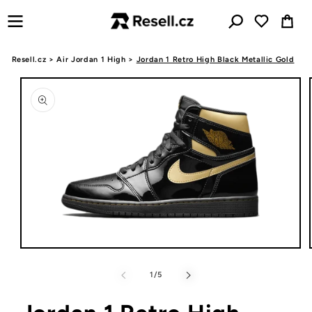
Přejít k
Košík
obsahu
Resell.cz
>
Air Jordan 1 High
>
Jordan 1 Retro High Black Metallic Gold
Přejít na
informace
o
produktu
Otevřít
multimédia
1
z
1
/
5
v
modálním
okně