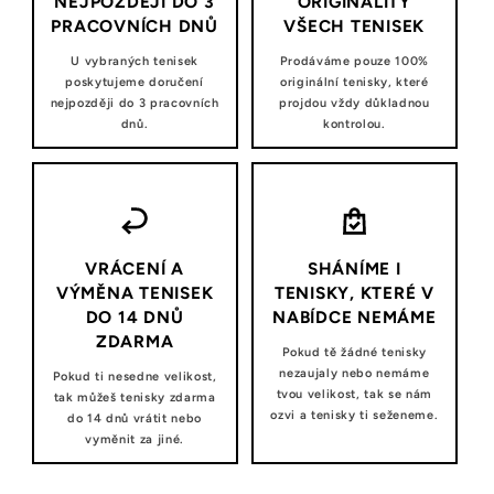
NEJPOZDĚJI DO 3
ORIGINALITY
PRACOVNÍCH DNŮ
VŠECH TENISEK
U vybraných tenisek
Prodáváme pouze 100%
poskytujeme doručení
originální tenisky, které
nejpozději do 3 pracovních
projdou vždy důkladnou
dnů.
kontrolou.
VRÁCENÍ A
SHÁNÍME I
VÝMĚNA TENISEK
TENISKY, KTERÉ V
DO 14 DNŮ
NABÍDCE NEMÁME
ZDARMA
Pokud tě žádné tenisky
nezaujaly nebo nemáme
Pokud ti nesedne velikost,
tvou velikost, tak se nám
tak můžeš tenisky zdarma
ozvi a tenisky ti seženeme.
do 14 dnů vrátit nebo
vyměnit za jiné.