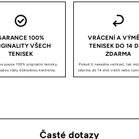
GARANCE 100%
VRÁCENÍ A VÝM
IGINALITY VŠECH
TENISEK DO 14 
TENISEK
ZDARMA
e pouze 100% originální tenisky,
Pokud ti nesedne velikost, tak mů
ojdou vždy důkladnou kontrolou.
zdarma do 14 dnů vrátit nebo vyměn
Časté dotazy