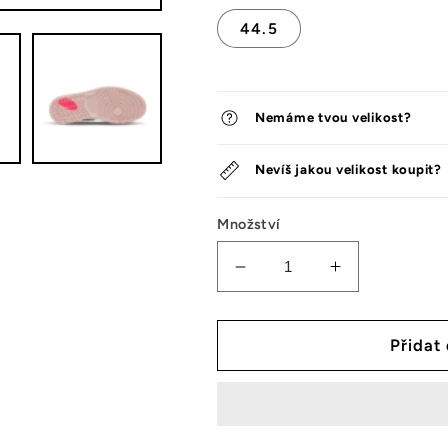
44.5
Nemáme tvou velikost?
Nevíš jakou velikost koupit?
Množství
Snížit
Zvýšit
množství
množství
tenisek
tenisek
Jordan
Jordan
Přidat
1
1
Retro
Retro
High
High
OG
OG