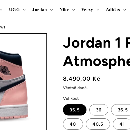
UGG
Jordan
Nike
Yeezy
Adidas
(W)
Jordan 1 
Atmosphe
Běžná
8.490,00 Kč
cena
Včetně daně.
Velikost
35.5
36
36.5
40
40.5
41