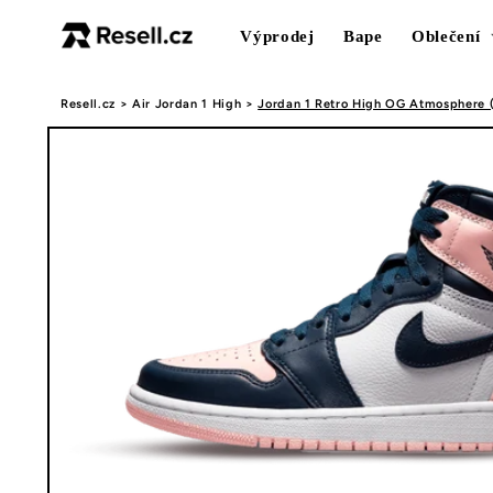
Přejít k
obsahu
Výprodej
Bape
Oblečení
Resell.cz
>
Air Jordan 1 High
>
Jordan 1 Retro High OG Atmosphere 
Přejít na
informace
o
produktu