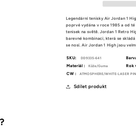
Atmosphere
Atmosphere
(W)
(W)
Legendární tenisky Air Jordan 1 Hig
poprvé vydána v roce 1985 a od té 
tenisek na světě. Jordan 1 Retro 
barevné kombinaci, která se skládá 
se nosí. Air Jordan 1 High jsou velm
SKU:
Barva
DD9335-641
Materiál :
Rok 
Kůže/Guma
CW :
ATMOSPHERE/WHITE-LASER PI
Sdílet produkt
s?