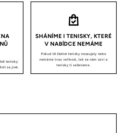
ĚNA
SHÁNÍME I TENISKY, KTERÉ
DNŮ
V NABÍDCE NEMÁME
Pokud tě žádné tenisky nezaujaly nebo
nemáme tvou velikost, tak se nám ozvi a
žeš tenisky
tenisky ti seženeme.
it za jiné.