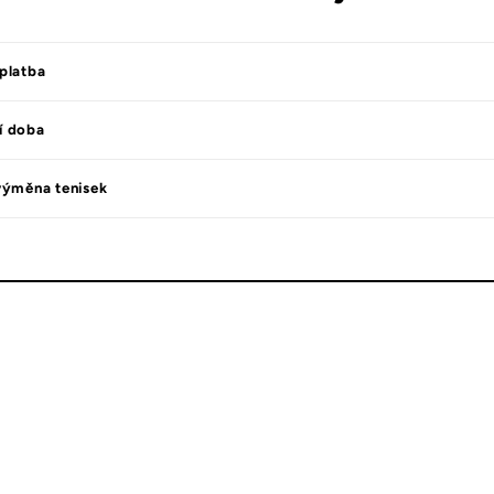
platba
í doba
výměna tenisek