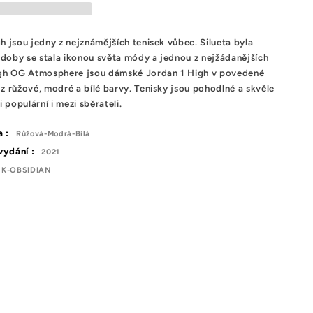
h jsou jedny z nejznámějších tenisek vůbec. Silueta byla
doby se stala ikonou světa módy a jednou z nejžádanějších
High OG Atmosphere jsou dámské Jordan 1 High v povedené
z růžové, modré a bílé barvy. Tenisky jsou pohodlné a skvěle
i populární i mezi sběrateli.
 :
Růžová-Modrá-Bílá
vydání :
2021
NK-OBSIDIAN