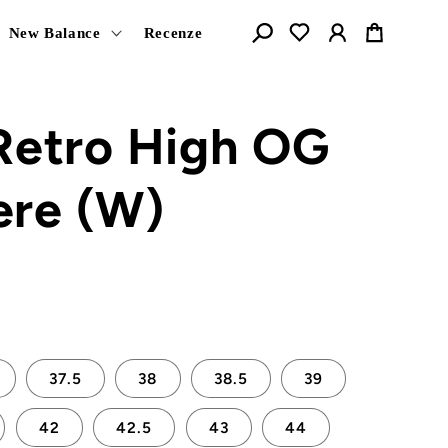
Košík
New Balance
Recenze
Retro High OG
re (W)
37.5
38
38.5
39
42
42.5
43
44