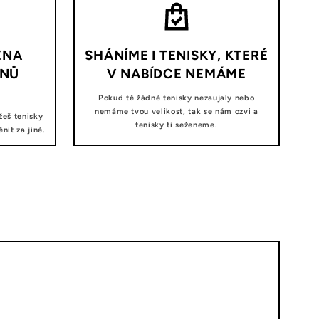
ĚNA
SHÁNÍME I TENISKY, KTERÉ
DNŮ
V NABÍDCE NEMÁME
Pokud tě žádné tenisky nezaujaly nebo
nemáme tvou velikost, tak se nám ozvi a
žeš tenisky
tenisky ti seženeme.
it za jiné.