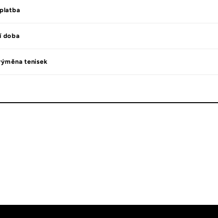
platba
í doba
výměna tenisek