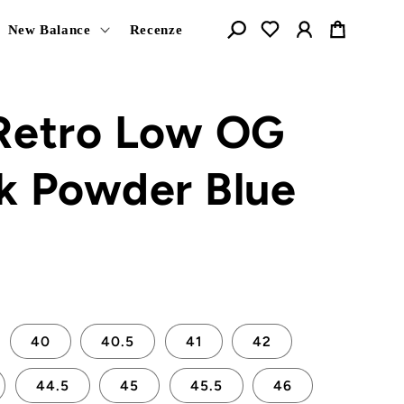
Košík
New Balance
Recenze
 Retro Low OG
k Powder Blue
40
40.5
41
42
44.5
45
45.5
46