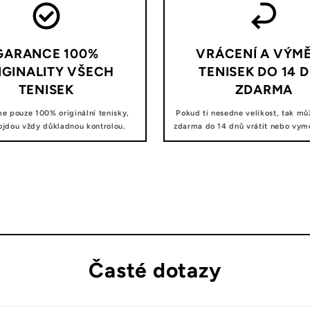
GARANCE 100%
VRÁCENÍ A VÝM
IGINALITY VŠECH
TENISEK DO 14 
TENISEK
ZDARMA
e pouze 100% originální tenisky,
Pokud ti nesedne velikost, tak mů
ojdou vždy důkladnou kontrolou.
zdarma do 14 dnů vrátit nebo vyměn
Časté dotazy