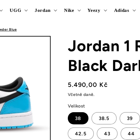
UGG
Jordan
Nike
Yeezy
Adidas
wder Blue
Jordan 1
Black Dar
Běžná
5.490,00 Kč
cena
Včetně daně.
Velikost
38
38.5
39
42.5
43
44