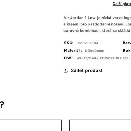
Black
Black
Další pla
Dark
Dark
Powder
Powder
Air
Jordan
1
Low
je
n
í
z
k
á
ver
ze
leg
Blue
Blue
a ide
á
ln
í
pro
každodenní nošení
. J
barevné kombinaci, která se skládá 
SKU:
Barv
CZ0790-104
Materiál :
Rok 
Kůže/Guma
CW :
WHITE/DARK POWDER BLUE/B
Sdílet produkt
s?