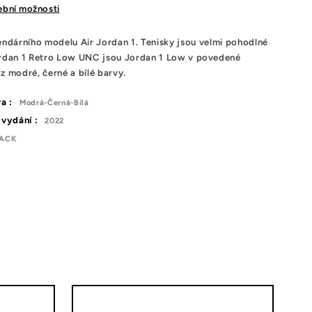
tební možnosti
endárního
modelu Air
Jordan
1
.
Tenisky jsou
velmi pohodlné
ordan 1 Retro Low UNC jsou Jordan 1 Low v povedené
z modré, černé a bílé barvy.
a :
Modrá-Černá-Bílá
vydání :
2022
LACK