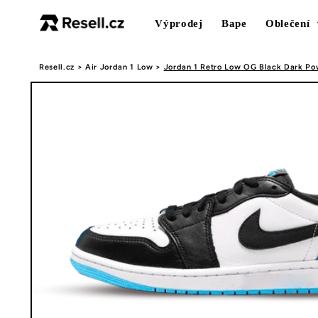
Přejít k
obsahu
Výprodej
Bape
Oblečení
Resell.cz
>
Air Jordan 1 Low
>
Jordan 1 Retro Low OG Black Dark Po
Přejít na
informace
o
produktu