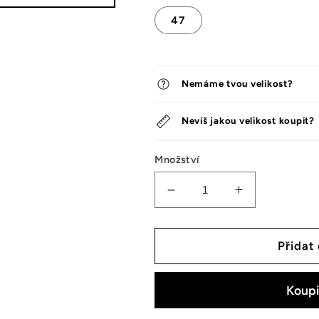
47
Nemáme tvou velikost?
Nevíš jakou velikost koupit?
Množství
Snížit
Zvýšit
množství
množství
tenisek
tenisek
Jordan
Jordan
Přidat
1
1
Retro
Retro
Low
Low
OG
OG