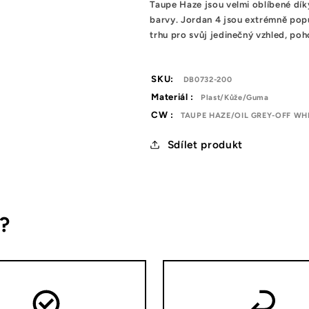
Taupe Haze jsou velmi oblíbené dík
barvy. Jordan 4 jsou extrémně popu
trhu pro svůj jedinečný vzhled, po
SKU:
DB0732-200
Materiál :
Plast/Kůže/Guma
CW :
TAUPE HAZE/OIL GREY-OFF WHI
Sdílet produkt
s?