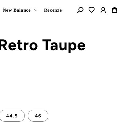
Košík
New Balance
Recenze
Retro Taupe
44.5
46