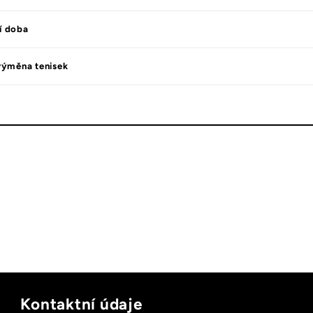
í doba
výměna tenisek
Kontaktní údaje