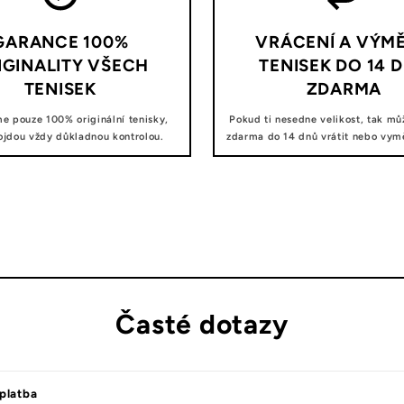
GARANCE 100%
VRÁCENÍ A VÝM
IGINALITY VŠECH
TENISEK DO 14 
TENISEK
ZDARMA
e pouze 100% originální tenisky,
Pokud ti nesedne velikost, tak mů
ojdou vždy důkladnou kontrolou.
zdarma do 14 dnů vrátit nebo vyměn
Časté dotazy
platba