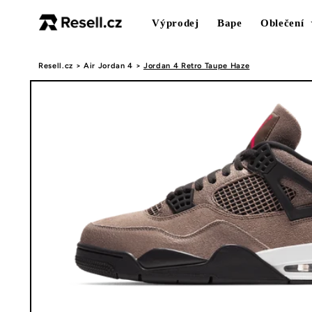
Přejít k
obsahu
Výprodej
Bape
Oblečení
Resell.cz
>
Air Jordan 4
>
Jordan 4 Retro Taupe Haze
Přejít na
informace
o
produktu