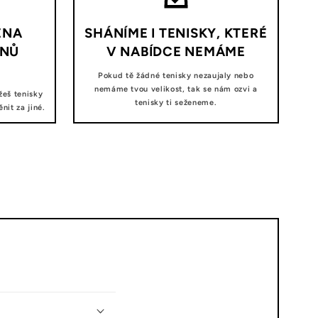
ĚNA
SHÁNÍME I TENISKY, KTERÉ
DNŮ
V NABÍDCE NEMÁME
Pokud tě žádné tenisky nezaujaly nebo
nemáme tvou velikost, tak se nám ozvi a
žeš tenisky
tenisky ti seženeme.
it za jiné.