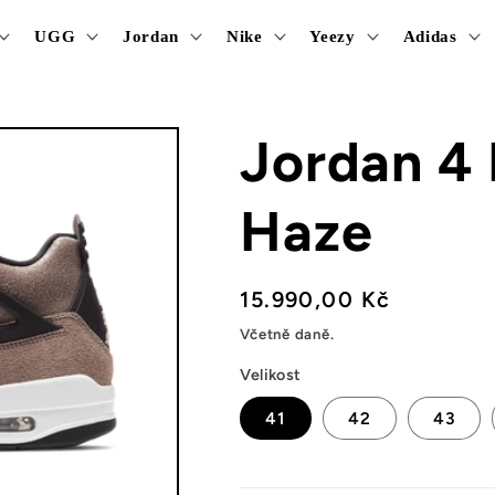
UGG
Jordan
Nike
Yeezy
Adidas
Jordan 4 
Haze
Běžná
15.990,00 Kč
cena
Včetně daně.
Velikost
41
42
43