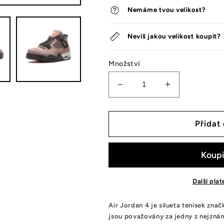
Nemáme tvou velikost?
Nevíš jakou velikost koupit?
Množství
Snížit
Zvýšit
množství
množství
tenisek
tenisek
Jordan
Jordan
Přidat
4
4
Retro
Retro
Taupe
Taupe
Haze
Haze
Další pla
Air Jordan 4 je silueta tenisek zna
jsou považovány za jedny z nejznám