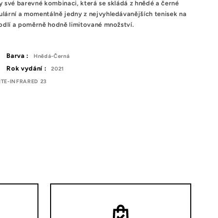
y své barevné kombinaci, která se skládá z hnědé a černé
lární a momentálně jedny z nejvyhledávanějších tenisek na
hodlí a poměrně hodně limitované množství.
Barva :
Hnědá-Černá
Rok vydání :
2021
TE-INFRARED 23