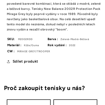
povedené barevné kombinaci, která se skládá z modré, zelené
a béžové barvy. Tenisky New Balance 2002R Protection Pack
Mirage Grey byly poprvé vydány v roce 1989. Původně byly
navrženy jako basketbalová obuv. Na celá desetiletí upadl
tento model do neznáma, dokud nebyl v posledních letech
znovu vydán a nezažil obrovský “boom“.
SKU:
Barva :
M2002RDD
Zelená-Modrá-Béžová
Materiál :
Rok vydání :
Kůže/Guma
2022
CW :
MIRAGE GREY/TROOPER
Sdílet produkt
Proč zakoupit tenisky u nás?