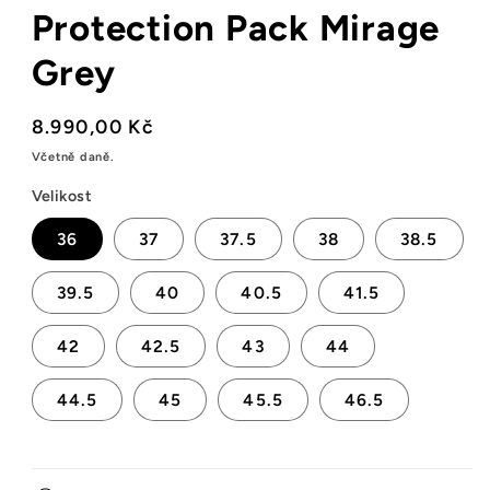
modálním
Protection Pack Mirage
okně
Grey
Běžná
8.990,00 Kč
cena
Včetně daně.
Velikost
36
37
37.5
38
38.5
39.5
40
40.5
41.5
42
42.5
43
44
44.5
45
45.5
46.5