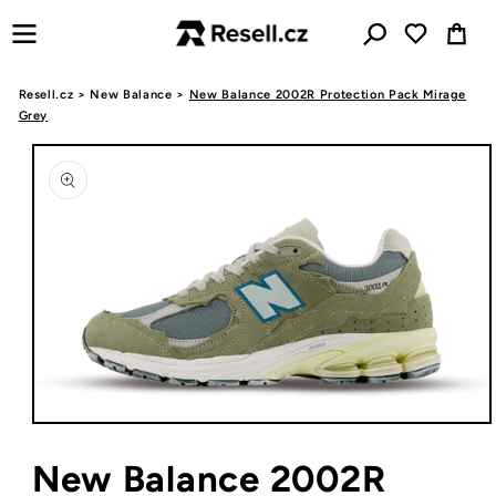
Přejít k
Košík
obsahu
Resell.cz
>
New Balance
>
New Balance 2002R Protection Pack Mirage
Grey
Přejít na
informace
o
produktu
Otevřít
multimédia
1
New Balance 2002R
v