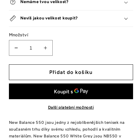
Nemáme tvou velikost?
Nevíš jakou velikost koupit?
Množství
Snížit
Zvýšit
množství
množství
tenisek
tenisek
New
New
Přidat do košíku
Balance
Balance
2002R
2002R
Protection
Protection
Pack
Pack
Mirage
Mirage
Další platební možnosti
Grey
Grey
New Balance 550 jsou jedny z nejoblíbenějších tenisek na
současném trhu díky svému vzhledu, pohodlí a kvalitním
materiálům. New Balance 550 White Grey jsou NB550 v