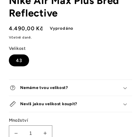
Nike Air Max Plus Bred
Reflective
Běžná
4.490,00 Kč
Vyprodáno
cena
Včetně daně.
Velikost
43
Nemáme tvou velikost?
Nevíš jakou velikost koupit?
Množství
Snížit
Zvýšit