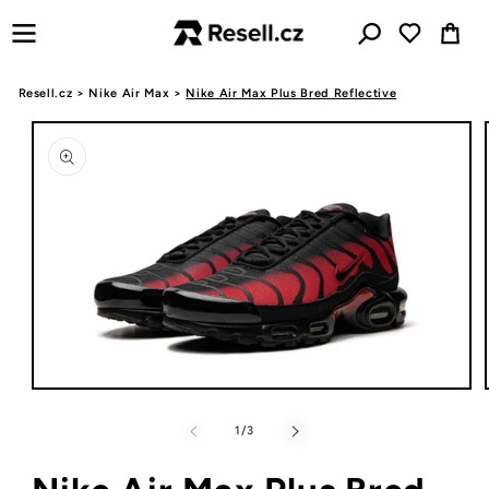
Přejít k
Košík
obsahu
Resell.cz
>
Nike Air Max
>
Nike Air Max Plus Bred Reflective
Přejít na
informace
o
produktu
Otevřít
multimédia
1
z
1
/
3
v
modálním
okně