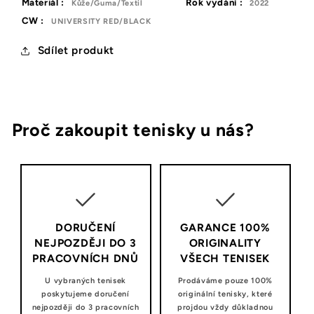
Materiál :
Rok vydání :
Kůže/Guma/Textil
2022
CW :
UNIVERSITY RED/BLACK
Sdílet produkt
Proč zakoupit tenisky u nás?
DORUČENÍ
GARANCE 100%
NEJPOZDĚJI DO 3
ORIGINALITY
PRACOVNÍCH DNŮ
VŠECH TENISEK
U vybraných tenisek
Prodáváme pouze 100%
poskytujeme doručení
originální tenisky, které
nejpozději do 3 pracovních
projdou vždy důkladnou