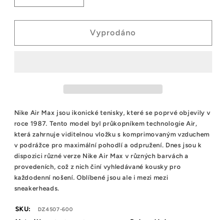
množství
množství
tenisek
tenisek
Nike
Nike
Vyprodáno
Air
Air
Max
Max
Plus
Plus
Bred
Bred
Reflective
Reflective
Nike Air Max jsou ikonické tenisky, které se poprvé objevily v
roce 1987. Tento model byl průkopníkem technologie Air,
která zahrnuje viditelnou vložku s komprimovaným vzduchem
v podrážce pro maximální pohodlí a odpružení. Dnes jsou k
dispozici různé verze Nike Air Max v různých barvách a
provedeních, což z nich činí vyhledávané kousky pro
každodenní nošení. Oblíbené jsou ale i mezi mezi
sneakerheads.
SKU:
DZ4507-600