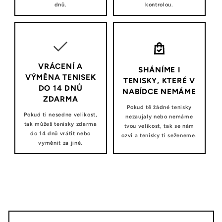
dnů.
kontrolou.
VRÁCENÍ A
SHÁNÍME I
VÝMĚNA TENISEK
TENISKY, KTERÉ V
DO 14 DNŮ
NABÍDCE NEMÁME
ZDARMA
Pokud tě žádné tenisky
Pokud ti nesedne velikost,
nezaujaly nebo nemáme
tak můžeš tenisky zdarma
tvou velikost, tak se nám
do 14 dnů vrátit nebo
ozvi a tenisky ti seženeme.
vyměnit za jiné.