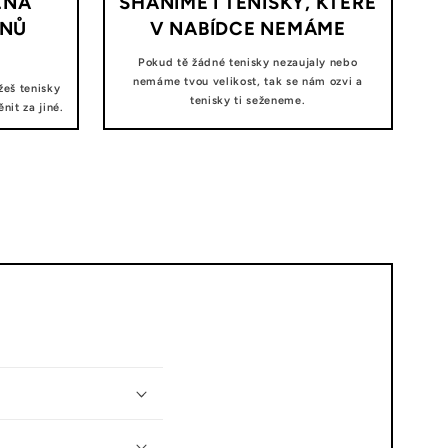
ĚNA
SHÁNÍME I TENISKY, KTERÉ
DNŮ
V NABÍDCE NEMÁME
Pokud tě žádné tenisky nezaujaly nebo
nemáme tvou velikost, tak se nám ozvi a
žeš tenisky
tenisky ti seženeme.
it za jiné.