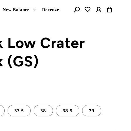
Košík
New Balance
Recenze
k Low Crater
k (GS)
37.5
38
38.5
39