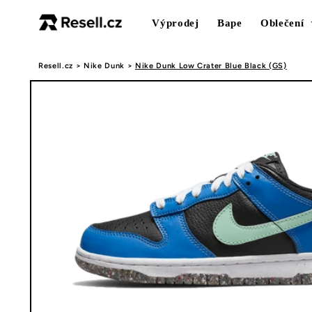
Přejít k
obsahu
Výprodej
Bape
Oblečení
Resell.cz
>
Nike Dunk
>
Nike Dunk Low Crater Blue Black (GS)
Přejít na
informace
o
produktu