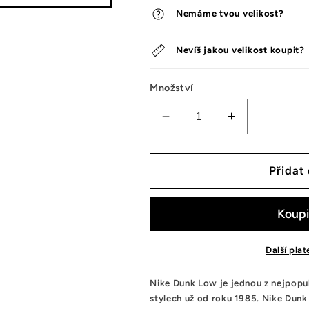
Nemáme tvou velikost?
Nevíš jakou velikost koupit?
Množství
Snížit
Zvýšit
množství
množství
tenisek
tenisek
Nike
Nike
Přidat
Dunk
Dunk
Low
Low
Crater
Crater
Blue
Blue
Black
Black
Další pla
(GS)
(GS)
Nike Dunk Low je jednou z nejpopul
stylech už od roku 1985. Nike Dunk