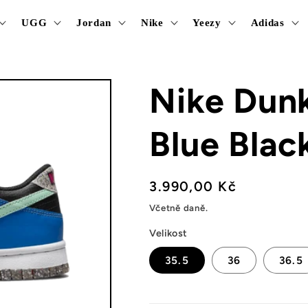
UGG
Jordan
Nike
Yeezy
Adidas
Nike Dun
Blue Blac
Běžná
3.990,00 Kč
cena
Včetně daně.
Velikost
35.5
36
36.5