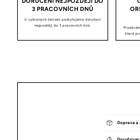
DORUČENÍ NEJPOZDĚJI DO
3 PRACOVNÍCH DNŮ
OR
U vybraných tenisek poskytujeme doručení
nejpozději do 3 pracovních dnů.
Prodávám
které pr
Doprava a 
Doručovac