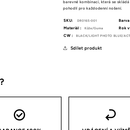
barevné kombinaci, která se skládá
pohodlí pro každodenní nošení.
SKU:
Barva
DR0165-001
Materiál :
Rok v
Kůže/Guma
CW :
BLACK/LIGHT PHOTO BLUE/ACT
Sdílet produkt
s?