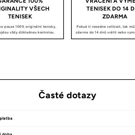
GARANCE 100%
VRÁCENÍ A VÝM
IGINALITY VŠECH
TENISEK DO 14 
TENISEK
ZDARMA
e pouze 100% originální tenisky,
Pokud ti nesedne velikost, tak mů
ojdou vždy důkladnou kontrolou.
zdarma do 14 dnů vrátit nebo vyměn
Časté dotazy
platba
í doba