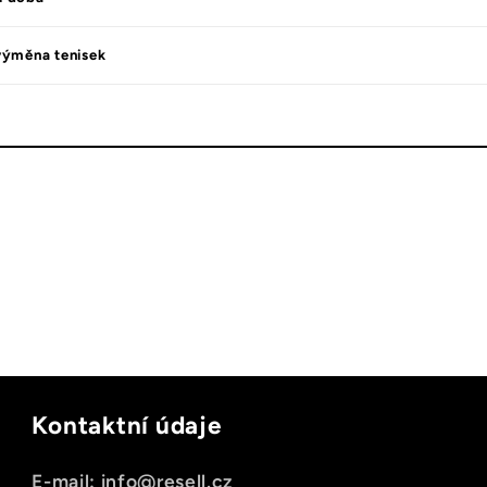
výměna tenisek
Kontaktní údaje
E-mail: info@resell.cz