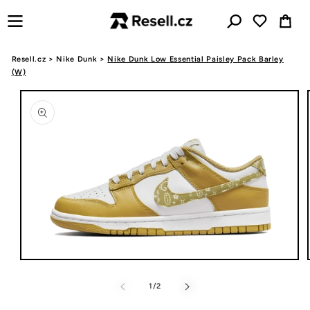
Přejít k
Košík
obsahu
Resell.cz
>
Nike Dunk
>
Nike Dunk Low Essential Paisley Pack Barley
(W)
Přejít na
informace
o
produktu
Otevřít
multimédia
1
z
1
/
2
v
modálním