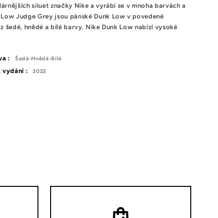
árnějších siluet značky Nike a vyrábí se v mnoha barvách a
nk Low Judge Grey jsou pánské Dunk Low v povedené
 z šedé, hnědé a bílé barvy. Nike Dunk Low nabízí vysoké
va :
Šedá-Hnědá-Bílá
 vydání :
2022