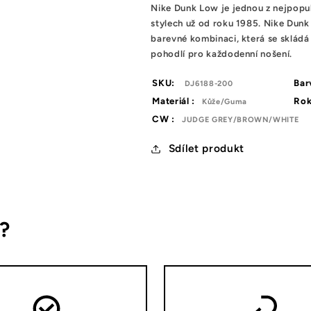
Nike Dunk Low je jednou z nejpopul
stylech už od roku 1985. Nike Du
barevné kombinaci, která se skládá
pohodlí pro každodenní nošení.
SKU:
Bar
DJ6188-200
Materiál :
Rok
Kůže/Guma
CW :
JUDGE GREY/BROWN/WHITE
Sdílet produkt
s?