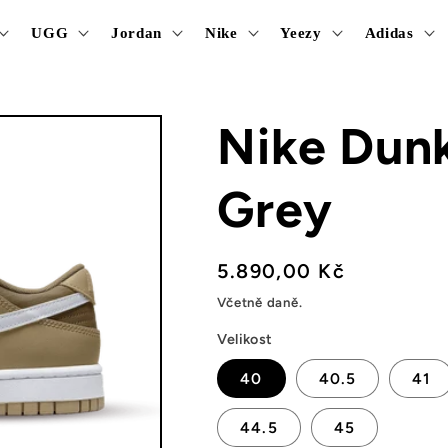
UGG
Jordan
Nike
Yeezy
Adidas
Nike Dun
Grey
Běžná
5.890,00 Kč
cena
Včetně daně.
Velikost
40
40.5
41
44.5
45