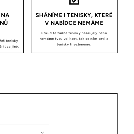
ĚNA
SHÁNÍME I TENISKY, KTERÉ
DNŮ
V NABÍDCE NEMÁME
Pokud tě žádné tenisky nezaujaly nebo
nemáme tvou velikost, tak se nám ozvi a
žeš tenisky
tenisky ti seženeme.
it za jiné.