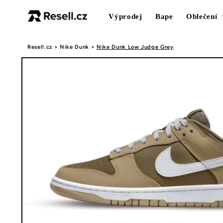
Přejít k
obsahu
Výprodej
Bape
Oblečení
Resell.cz
>
Nike Dunk
>
Nike Dunk Low Judge Grey
Přejít na
informace
o
produktu