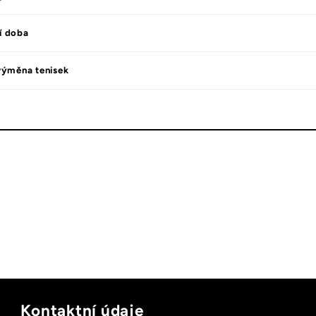
í doba
výměna tenisek
Kontaktní údaje