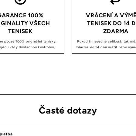
GARANCE 100%
VRÁCENÍ A VÝM
IGINALITY VŠECH
TENISEK DO 14 
TENISEK
ZDARMA
e pouze 100% originální tenisky,
Pokud ti nesedne velikost, tak mů
ojdou vždy důkladnou kontrolou.
zdarma do 14 dnů vrátit nebo vyměn
Časté dotazy
platba