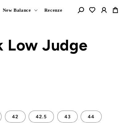
Košík
New Balance
Recenze
k Low Judge
42
42.5
43
44