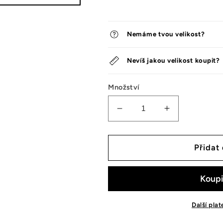
Nemáme tvou velikost?
Nevíš jakou velikost koupit?
Množství
Snížit
Zvýšit
množství
množství
tenisek
tenisek
Nike
Nike
Přidat
Dunk
Dunk
Low
Low
Judge
Judge
Grey
Grey
Další pla