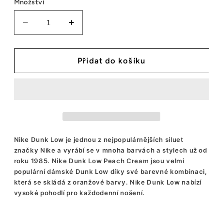
Množství
Snížit
Zvýšit
množství
množství
tenisek
tenisek
Nike
Nike
Přidat do košíku
Dunk
Dunk
Low
Low
Peach
Peach
Cream
Cream
(W)
(W)
Nike Dunk Low je jednou z nejpopulárnějších siluet
značky Nike a vyrábí se v mnoha barvách a stylech už od
roku 1985. Nike Dunk Low Peach Cream jsou velmi
populární dámské Dunk Low díky své barevné kombinaci,
která se skládá z oranžové barvy. Nike Dunk Low nabízí
vysoké pohodlí pro každodenní nošení.