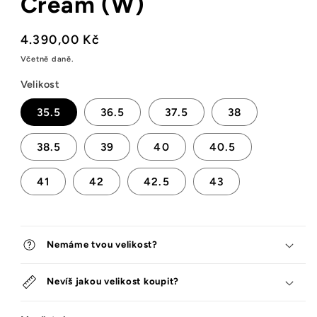
Cream (W)
Běžná
4.390,00 Kč
cena
Včetně daně.
Velikost
35.5
36.5
37.5
38
38.5
39
40
40.5
41
42
42.5
43
Nemáme tvou velikost?
Nevíš jakou velikost koupit?