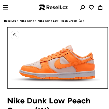
Přejít k
Košík
obsahu
Resell.cz
>
Nike Dunk
>
Nike Dunk Low Peach Cream (W)
Přejít na
informace
o
produktu
Otevřít
multimédia
1
Nike Dunk Low Peach
v
modálním
okně