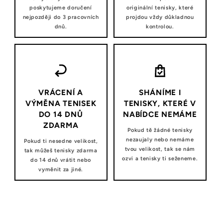
poskytujeme doručení
originální tenisky, které
nejpozději do 3 pracovních
projdou vždy důkladnou
dnů.
kontrolou.
VRÁCENÍ A
SHÁNÍME I
VÝMĚNA TENISEK
TENISKY, KTERÉ V
DO 14 DNŮ
NABÍDCE NEMÁME
ZDARMA
Pokud tě žádné tenisky
nezaujaly nebo nemáme
Pokud ti nesedne velikost,
tvou velikost, tak se nám
tak můžeš tenisky zdarma
ozvi a tenisky ti seženeme.
do 14 dnů vrátit nebo
vyměnit za jiné.