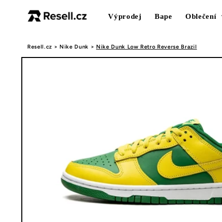
Přejít k
obsahu
Výprodej
Bape
Oblečení
Resell.cz
>
Nike Dunk
>
Nike Dunk Low Retro Reverse Brazil
Přejít na
informace
o
produktu