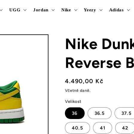
UGG
Jordan
Nike
Yeezy
Adidas
Nike Dun
Reverse B
Běžná
4.490,00 Kč
cena
Včetně daně.
Velikost
36
36.5
37.5
40.5
41
42