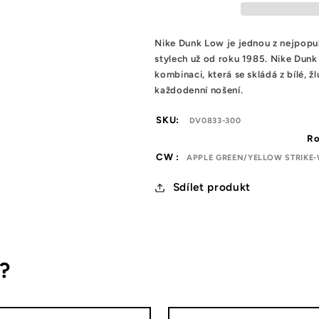
Brazil
Brazil
Nike Dunk Low je jednou z nejpopul
stylech už od roku 1985. Nike Dunk
kombinaci, která se skládá z bílé, 
každodenní nošení.
SKU:
DV0833-300
Ro
CW :
APPLE GREEN/YELLOW STRIKE-
Sdílet produkt
s?