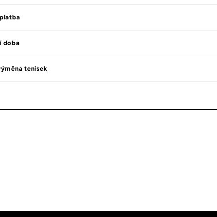
platba
í doba
výměna tenisek