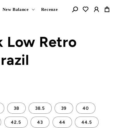
Košík
New Balance
Recenze
k Low Retro
razil
38
38.5
39
40
42.5
43
44
44.5