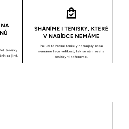
ĚNA
SHÁNÍME I TENISKY, KTERÉ
DNŮ
V NABÍDCE NEMÁME
Pokud tě žádné tenisky nezaujaly nebo
žeš tenisky
nemáme tvou velikost, tak se nám ozvi a
it za jiné.
tenisky ti seženeme.