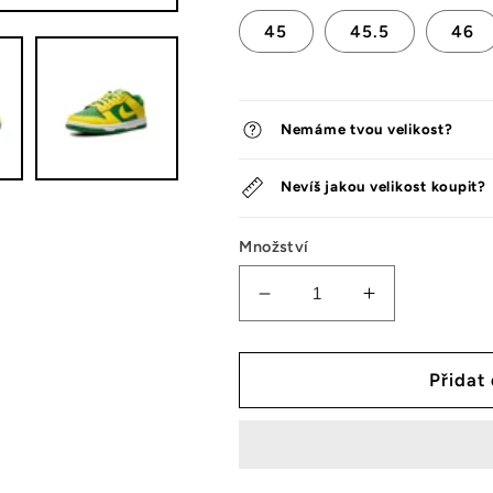
45
45.5
46
Nemáme tvou velikost?
Nevíš jakou velikost koupit?
Množství
Snížit
Zvýšit
množství
množství
tenisek
tenisek
Nike
Nike
Přidat
Dunk
Dunk
Low
Low
Retro
Retro
Reverse
Reverse