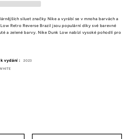
árnějších siluet značky Nike a vyrábí se v mnoha barvách a
 Low Retro Reverse Brazil jsou populární díky své barevné
žluté a zelené barvy. Nike Dunk Low nabízí vysoké pohodlí pro
k vydání :
2023
WHITE