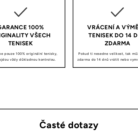
GARANCE 100%
VRÁCENÍ A VÝM
IGINALITY VŠECH
TENISEK DO 14 
TENISEK
ZDARMA
e pouze 100% originální tenisky,
Pokud ti nesedne velikost, tak mů
ojdou vždy důkladnou kontrolou.
zdarma do 14 dnů vrátit nebo vyměn
Časté dotazy