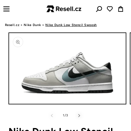
Přejít k
Košík
obsahu
Resell.cz
>
Nike Dunk
>
Nike Dunk Low Stencil Swoosh
Přejít na
informace
o
produktu
Otevřít
multimédia
1
z
1
/
3
v
modálním
okně