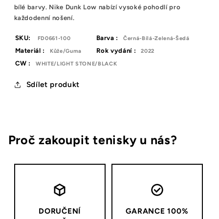
bílé barvy. Nike Dunk Low nabízí vysoké pohodlí pro
každodenní nošení.
SKU:
Barva :
FD0661-100
Černá-Bílá-Zelená-Šedá
Materiál :
Rok vydání :
Kůže/Guma
2022
CW :
WHITE/LIGHT STONE/BLACK
Sdílet produkt
Proč zakoupit tenisky u nás?
DORUČENÍ
GARANCE 100%