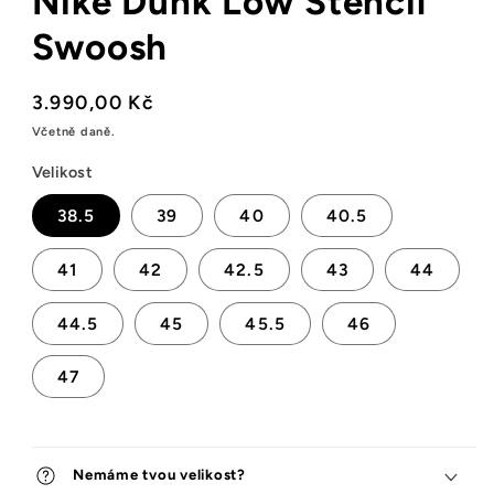
Nike Dunk Low Stencil
Swoosh
Běžná
3.990,00 Kč
cena
Včetně daně.
Velikost
38.5
39
40
40.5
41
42
42.5
43
44
44.5
45
45.5
46
47
Nemáme tvou velikost?