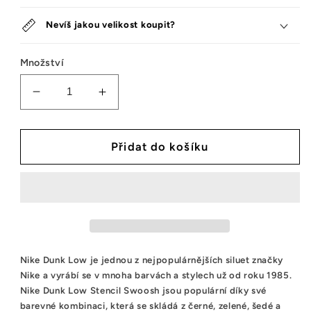
Nevíš jakou velikost koupit?
Množství
Snížit
Zvýšit
množství
množství
tenisek
tenisek
Nike
Nike
Přidat do košíku
Dunk
Dunk
Low
Low
Stencil
Stencil
Swoosh
Swoosh
Nike Dunk Low je jednou z nejpopulárnějších siluet značky
Nike a vyrábí se v mnoha barvách a stylech už od roku 1985.
Nike Dunk Low Stencil Swoosh jsou populární díky své
barevné kombinaci, která se skládá z černé, zelené, šedé a