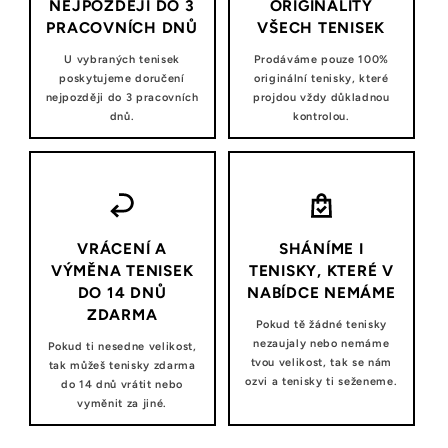
NEJPOZDĚJI DO 3
ORIGINALITY
PRACOVNÍCH DNŮ
VŠECH TENISEK
U vybraných tenisek
Prodáváme pouze 100%
poskytujeme doručení
originální tenisky, které
nejpozději do 3 pracovních
projdou vždy důkladnou
dnů.
kontrolou.
VRÁCENÍ A
SHÁNÍME I
VÝMĚNA TENISEK
TENISKY, KTERÉ V
DO 14 DNŮ
NABÍDCE NEMÁME
ZDARMA
Pokud tě žádné tenisky
nezaujaly nebo nemáme
Pokud ti nesedne velikost,
tvou velikost, tak se nám
tak můžeš tenisky zdarma
ozvi a tenisky ti seženeme.
do 14 dnů vrátit nebo
vyměnit za jiné.