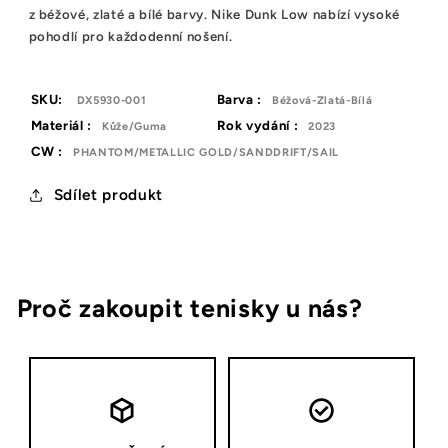
z béžové, zlaté a bílé barvy. Nike Dunk Low nabízí vysoké
pohodlí pro každodenní nošení.
SKU:
Barva :
DX5930-001
Béžová-Zlatá-Bílá
Materiál :
Rok vydání :
Kůže/Guma
2023
CW :
PHANTOM/METALLIC GOLD/SANDDRIFT/SAIL
Sdílet produkt
Proč zakoupit tenisky u nás?