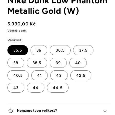
Nike Dunk Low Phantom
Metallic Gold (W)
Běžná
5.990,00 Kč
cena
Včetně daně.
Velikost
35.5
36
36.5
37.5
38
38.5
39
40
40.5
41
42
42.5
43
44
44.5
Nemáme tvou velikost?