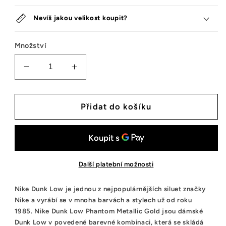
Nevíš jakou velikost koupit?
Množství
Snížit
Zvýšit
množství
množství
tenisek
tenisek
Nike
Nike
Přidat do košíku
Dunk
Dunk
Low
Low
Phantom
Phantom
Metallic
Metallic
Gold
Gold
Další platební možnosti
(W)
(W)
Nike Dunk Low je jednou z nejpopulárnějších siluet značky
Nike a vyrábí se v mnoha barvách a stylech už od roku
1985. Nike Dunk Low Phantom Metallic Gold jsou dámské
Dunk Low v povedené barevné kombinaci, která se skládá