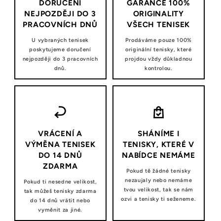
DORUČENÍ
GARANCE 100%
NEJPOZDĚJI DO 3
ORIGINALITY
PRACOVNÍCH DNŮ
VŠECH TENISEK
U vybraných tenisek
Prodáváme pouze 100%
poskytujeme doručení
originální tenisky, které
nejpozději do 3 pracovních
projdou vždy důkladnou
dnů.
kontrolou.
VRÁCENÍ A
SHÁNÍME I
VÝMĚNA TENISEK
TENISKY, KTERÉ V
DO 14 DNŮ
NABÍDCE NEMÁME
ZDARMA
Pokud tě žádné tenisky
nezaujaly nebo nemáme
Pokud ti nesedne velikost,
tvou velikost, tak se nám
tak můžeš tenisky zdarma
ozvi a tenisky ti seženeme.
do 14 dnů vrátit nebo
vyměnit za jiné.