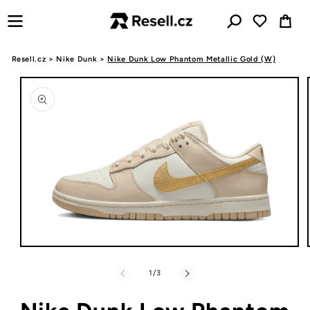
Přejít k
Košík
obsahu
Resell.cz
>
Nike Dunk
>
Nike Dunk Low Phantom Metallic Gold (W)
Přejít na
informace
o
produktu
Otevřít
multimédia
1
z
1
/
3
v
modálním
okně