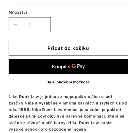
Množství
Snížit
Zvýšit
množství
množství
tenisek
tenisek
Nike
Nike
Přidat do košíku
Dunk
Dunk
Low
Low
Venice
Venice
(W)
(W)
Další platební možnosti
Nike Dunk Low je jednou z nejpopulárnějších siluet
značky Nike a vyrábí se v mnoha barvách a stylech už od
roku 1985. Nike Dunk Low Venice jsou velmi populární
dámské Dunk Low díky své barevné kombinaci, která se
skládá z růžové a bílé barvy. Nike Dunk Low nabízí
vysoké pohodlí pro každodenní nošení.