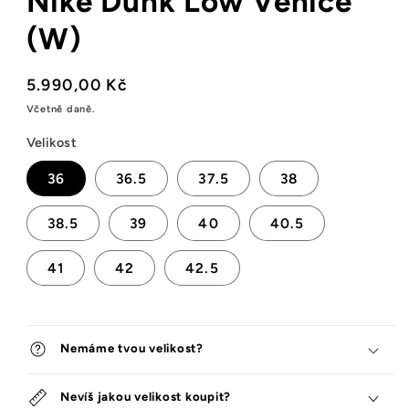
Nike Dunk Low Venice
(W)
Běžná
5.990,00 Kč
cena
Včetně daně.
Velikost
36
36.5
37.5
38
38.5
39
40
40.5
41
42
42.5
Nemáme tvou velikost?
Nevíš jakou velikost koupit?