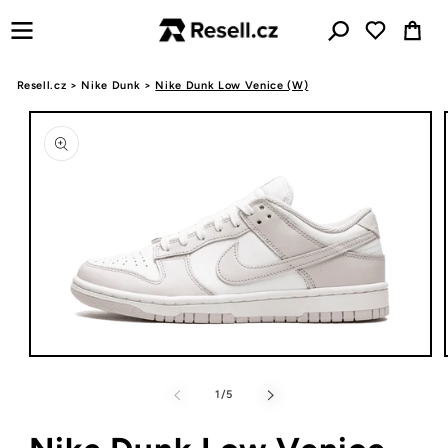
Přejít k
Košík
obsahu
Resell.cz
>
Nike Dunk
>
Nike Dunk Low Venice (W)
Přejít na
informace
o
produktu
Otevřít
multimédia
1
z
1
/
5
v
modálním
okně