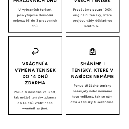
PRACOVNÍCH DNŮ
VŠECH TENISEK
U vybraných tenisek
Prodáváme pouze 100%
poskytujeme doručení
originální tenisky, které
nejpozději do 3 pracovních
projdou vždy důkladnou
dnů.
kontrolou.
VRÁCENÍ A
SHÁNÍME I
VÝMĚNA TENISEK
TENISKY, KTERÉ V
DO 14 DNŮ
NABÍDCE NEMÁME
ZDARMA
Pokud tě žádné tenisky
nezaujaly nebo nemáme
Pokud ti nesedne velikost,
tvou velikost, tak se nám
tak můžeš tenisky zdarma
ozvi a tenisky ti seženeme.
do 14 dnů vrátit nebo
vyměnit za jiné.