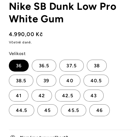
Nike SB Dunk Low Pro
okně
White Gum
Běžná
4.990,00 Kč
cena
Včetně daně.
Velikost
36
36.5
37.5
38
38.5
39
40
40.5
41
42
42.5
43
44.5
45
45.5
46