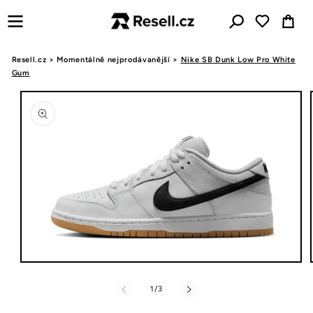
Přejít k
Košík
obsahu
Resell.cz
>
Momentálně nejprodávanější
>
Nike SB Dunk Low Pro White
Gum
Přejít na
informace
o
produktu
Otevřít
multimédia
1
z
1
/
3
v
modálním