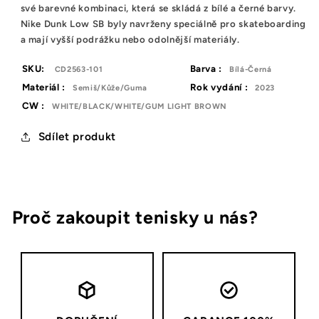
své barevné kombinaci, která se skládá z bílé a černé barvy.
Nike Dunk Low SB byly navrženy speciálně pro skateboarding
a mají vyšší podrážku nebo odolnější materiály.
SKU:
Barva :
CD2563-101
Bílá-Černá
Materiál :
Rok vydání :
Semiš/Kůže/Guma
2023
CW :
WHITE/BLACK/WHITE/GUM LIGHT BROWN
Sdílet produkt
Proč zakoupit tenisky u nás?