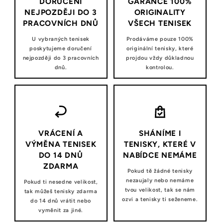
DORUČENÍ
GARANCE 100%
NEJPOZDĚJI DO 3
ORIGINALITY
PRACOVNÍCH DNŮ
VŠECH TENISEK
U vybraných tenisek
Prodáváme pouze 100%
poskytujeme doručení
originální tenisky, které
nejpozději do 3 pracovních
projdou vždy důkladnou
dnů.
kontrolou.
VRÁCENÍ A
SHÁNÍME I
VÝMĚNA TENISEK
TENISKY, KTERÉ V
DO 14 DNŮ
NABÍDCE NEMÁME
ZDARMA
Pokud tě žádné tenisky
nezaujaly nebo nemáme
Pokud ti nesedne velikost,
tvou velikost, tak se nám
tak můžeš tenisky zdarma
ozvi a tenisky ti seženeme.
do 14 dnů vrátit nebo
vyměnit za jiné.