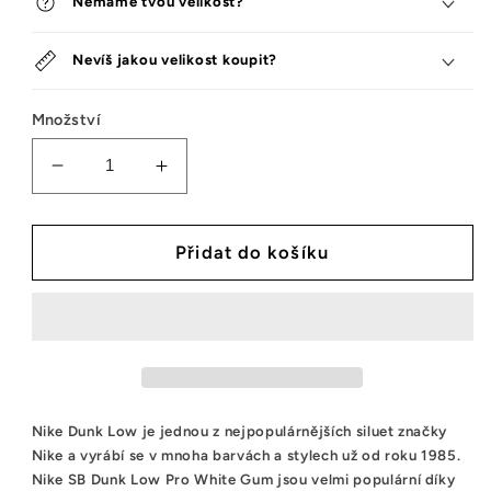
Nemáme tvou velikost?
Nevíš jakou velikost koupit?
Množství
Snížit
Zvýšit
množství
množství
tenisek
tenisek
Nike
Nike
Přidat do košíku
SB
SB
Dunk
Dunk
Low
Low
Pro
Pro
White
White
Gum
Gum
Nike Dunk Low je jednou z nejpopulárnějších siluet značky
Nike a vyrábí se v mnoha barvách a stylech už od roku 1985.
Nike SB Dunk Low Pro White Gum jsou velmi populární díky